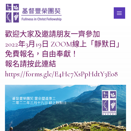
Skip
MAI
to
ME
content
歡迎大家及邀請朋友一齊參加
2022年3月19日 ZOOM線上「靜默日」
免費報名，自由奉獻！
報名請按此連結
https://forms.gle/E4Hc7XsPpHdtY3Eo8