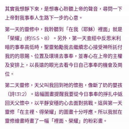
其實我想靜下來，是想專心聆聽上帝的聲音，尋問一下
上帝對我事奉人生路下一步的心意。
第一天的靈修中，我聆聽到「在我（耶穌）裡面」就是
「榮耀」(約15:5、8）。另外，第一天查經中反思米利
暗的事奉高低時，聖靈勉勵我去繼續忠心接受神所託付
我的的恩賜、位置及環境去事奉，並專心在上帝的主權
及安排上，以長遠的眼光去看今日自己事奉的機會及崗
位。
第二天靈修，天父叫我回到祂的懷抱，像斷了奶的嬰孩
（詩131:2）。這幅圖畫提醒我要從今日事奉的掙扎中返
回天父懷中，以平靜安穩的心去面對挑戰。這與第一天
靈修「在主裡、得榮耀」的圖畫十分呼應。所以我就在
靈修繪畫時畫了一幅「裡面、榮耀」的粉彩畫。