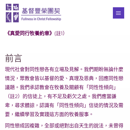
Skip
MAI
to
ME
content
《真愛同行牧養約章》
(註1）
前言
現代社會對同性戀各有立場及見解。我們期盼無論什麼
情況，眾教會皆以基督的愛、真理及恩典，回應同性戀
議題。我們承認教會在牧養及關顧有「同性性傾向」
（註2）的信徒上，有不足及虧欠之處。我們應當謙
卑，尋求體諒，認識有「同性性傾向」信徒的情況及需
要，繼續學習及實踐這方面的牧養服事。
同性戀成因複雜，全部或絕對出自天生的說法，未曾得