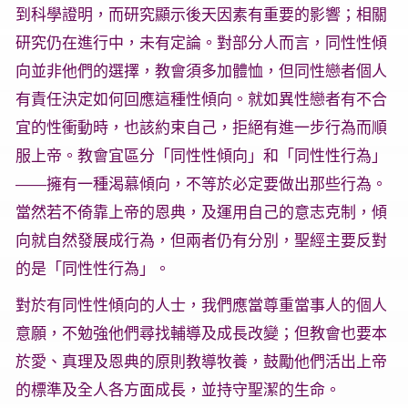
到科學證明，而研究顯示後天因素有重要的影響；相關
研究仍在進行中，未有定論。對部分人而言，同性性傾
向並非他們的選擇，教會須多加體恤，但同性戀者個人
有責任決定如何回應這種性傾向。就如異性戀者有不合
宜的性衝動時，也該約束自己，拒絕有進一步行為而順
服上帝。教會宜區分「同性性傾向」和「同性性行為」
——擁有一種渴慕傾向，不等於必定要做出那些行為。
當然若不倚靠上帝的恩典，及運用自己的意志克制，傾
向就自然發展成行為，但兩者仍有分別，聖經主要反對
的是「同性性行為」。
對於有同性性傾向的人士，我們應當尊重當事人的個人
意願，不勉強他們尋找輔導及成長改變；但教會也要本
於愛、真理及恩典的原則教導牧養，鼓勵他們活出上帝
的標準及全人各方面成長，並持守聖潔的生命。