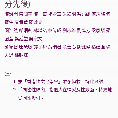
分先後)
陳黔開 陳國平 陳一華 禇永華 朱鏡明 馮兆成 何志滌 何
寶生 康貴華 關啟文
關浩然 鄺炳釗 林以諾 林偉成 劉志雄 劉達芳 梁家麟 梁
國全 梁廷益 吳宗文
蘇穎智 唐榮敏 譚子舜 黃瑞君 余達心 姚健偉 楊建強 楊
天恩 楊詠嫦
注:
蒙「香港性文化學會」准予轉載，特此致謝。
「同性性傾向」指個人在情感及性方面，持續地
受同性吸引。