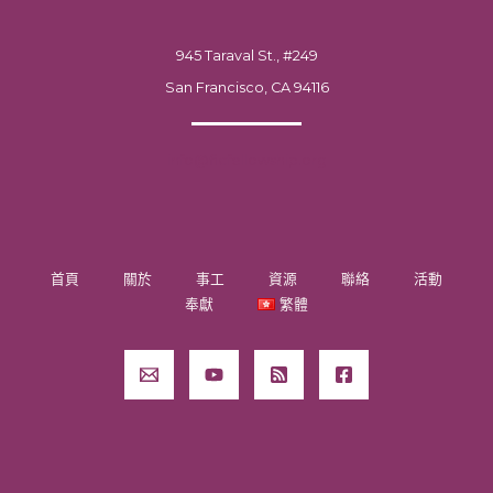
945 Taraval St., #249
San Francisco, CA 94116
info@ficfellowship.org
首頁
關於
事工
資源
聯絡
活動
奉獻
繁體