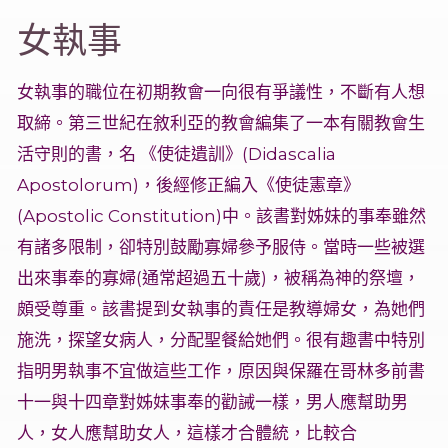
女執事
女執事的職位在初期教會一向很有爭議性，不斷有人想
取締。第三世紀在敘利亞的教會編集了一本有關教會生
活守則的書，名 《使徒遺訓》(Didascalia
Apostolorum)，後經修正編入《使徒憲章》
(Apostolic Constitution)中。該書對姊妹的事奉雖然
有諸多限制，卻特別鼓勵寡婦參予服侍。當時一些被選
出來事奉的寡婦(通常超過五十歲)，被稱為神的祭壇，
頗受尊重。該書提到女執事的責任是教導婦女，為她們
施洗，探望女病人，分配聖餐給她們。很有趣書中特別
指明男執事不宜做這些工作，原因與保羅在哥林多前書
十一與十四章對姊妹事奉的勸誡一樣，男人應幫助男
人，女人應幫助女人，這樣才合體統，比較合