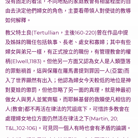
沒有固定的看法，不同地點的家庭教會有相當程度的自
由去決定他們婦女的角色，主要看帶領人對使徒的教導
如何解釋。
教父特土良(Tertullian，主後160-220)曾在作品中提
及姊妹的職任包括執事、長老、處女和寡婦；其中有些
婦女與弟兄一樣，有正式按立的職份，有管理教會的權
柄(Elwell,1183)。但他另一方面又認為女人是人類墮落
的罪魁禍首，這與保羅在羅馬書提到罪因一人(亞當)而
入了世界顯然有出入；他認為婦女今天較低的地位是神
對夏娃的懲罰，但他忽略了另一面的真理，就是神最初
做女人與男人並駕齊驅，而耶穌基督的救贖使凡相信的
人(教會)都不再活在律法的咒詛底下，可惜許多教會在
處理婦女地位方面仍然活在律法之下(Martin, 20;
T&L,102-106)。可見同一個人有時也會有矛盾的論調。