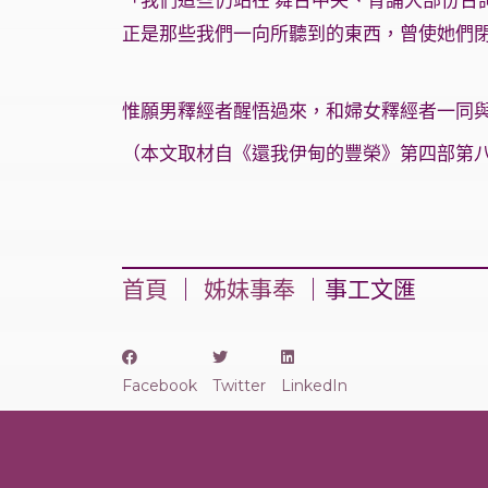
「我們這些仍站在 舞台中央、背誦大部份
正是那些我們一向所聽到的東西，曾使她們
惟願男釋經者醒悟過來，和婦女釋經者一同
（本文取材自《還我伊甸的豐榮》第四部第
首頁
｜
姊妹事奉
｜事工文匯
Facebook
Twitter
LinkedIn