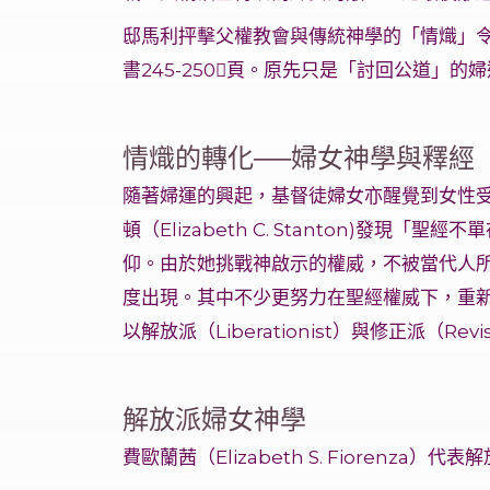
邸馬利抨擊父權教會與傳統神學的「情熾」
書245-250頁。原先只是「討回公道」
情熾的轉化──婦女神學與釋經
隨著婦運的興起，基督徒婦女亦醒覺到女性
頓（Elizabeth C. Stanton
仰。由於她挑戰神啟示的權威，不被當代人
度出現。其中不少更努力在聖經權威下，重新詮
以解放派（Liberationist）與修正派（Re
解放派婦女神學
費歐蘭茜（Elizabeth S. Fiore