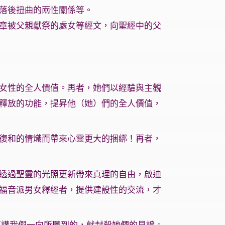
落後扭曲的兩性關係等。
章被父親獻祭的處女等經文，向聖經中的父
女性的全人價值。再者，她們以經驗與主觀
釋放的功能，提昇他（她）們的全人價值，
復和的情熾而帶來心靈更大的捆綁！再者，
透過聖靈的光照更新帶來真理的自由，啟迪
福音派男女釋經者，提供建設性的交流，才