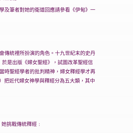
學及筆者對她的衛道回應請參看《伊甸》一
會傳統裡所扮演的角色。十九世紀末的史丹
產品」，於是出版《婦女聖經》，試圖改革聖經信
當時聖經學者的批判精神，婦女釋經學才再
ek）把近代婦女神學與釋經分為五大類，其中
來。她挑戰傳統釋經﹕