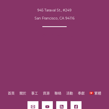
945 Taraval St., #249
San Francisco, CA 94116
info@ficfellowship.org
首頁
關於
事工
資源
聯絡
活動
奉獻
繁體