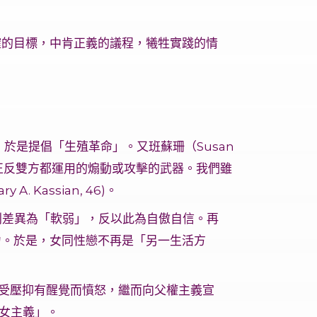
明確的目標，中肯正義的議程，犧牲實踐的情
裡，於是提倡「生殖革命」。又班蘇珊（Susan
運正反雙方都運用的煽動或攻擊的武器。我們雖
assian, 46)。
視性別差異為「軟弱」，反以此為自傲自信。再
與動力。於是，女同性戀不再是「另一生活方
女受壓抑有醒覺而憤怒，繼而向父權主義宣
女主義」。