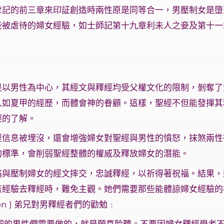
世記的前三章來印証創造時兩性原是同等合一，男壓制女是墮
些被虐待的婦女經驗，如士師記第十九章利未人之妾及第十一
是以男性為中心，其經文與釋經均受父權文化的限制，剝奪了
人如夏甲的經歷，而體會神的眷顧。這樣，聖經不但能發揮其
經的了解。
經信息被埋沒，還會增強婦女對聖經與男性的憤怒，抹煞兩性
的標準，會削弱聖經整體的權威及釋放婦女的潛能。
痛與壓制婦女的經文摔交，忠誠釋經，以祈得著祝福。結果，
苦經驗去釋經時，難免主觀。她們需要那些能體諒婦女經驗的
on ) 弟兄對男釋經者們的勸勉﹕