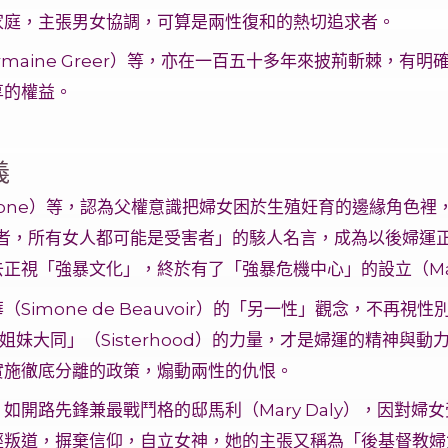
家庭，主張男女協調，可算是兩性復和的熱切追求者。
maine Greer）等，亦在一百五十多年來披荊斬棘，有
享的權益。
義
irestone）等，認為父權意識把婦女困於生殖妊育的邊緣角色
是強暴者，所有女人都可能是受害者」的駭人名言，成為以後婦
強暴文化」，終於有了「強暴危機中心」的設立（Mary A. K
imone de Beauvoir）的「另一性」觀念，不再
聚「姐妹大同」（Sisterhood）的力量，才是婦運的精神
實施徹底分離的政策，煽動兩性的仇恨。
開路先鋒兼最戰鬥格的邸馬利（Mary Daly），因對婦
經叛道，摒棄信仰，自立女神，她的主張又稱為「後基督教婦