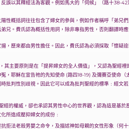
反誤以其釋經法為客觀。例如馬大的「伺候」（路十38-4
之陽性概括詞往往包含了婦女的參與，例如作者稱呼「弟兄們
括弟兄。費氏認為概括性用詞，除非專指男性，否則翻譯時應
宣揚，歷來都由男性擔任。因此，費氏認為必須採取「懷疑詮
代表解放派，其主要原則是在「提昇婦女的全人價值」，又認為聖
耶穌在宣告祂的先知使命 (路四18-19) 及彌賽亞使命（
同時批判性別歧視。因此它可以成為批判聖經的標準﹕經文若
正派，肯定聖經的權威，卻也承認其男性中心的世界觀，認為這是
文化所造成壓抑婦女的成份﹕
抗拒法老殺男嬰之命令，及描述神如母親的女性形象（何十一1-