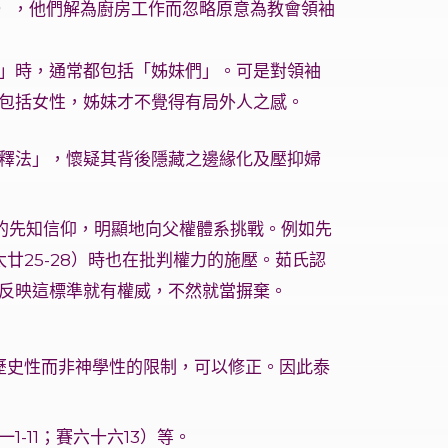
2），他們解為廚房工作而忽略原意為教會領袖
」時，通常都包括「姊妹們」。可是對領袖
包括女性，姊妹才不覺得有局外人之感。
釋法」，懷疑其背後隱藏之邊緣化及壓抑婦
經裡的先知信仰，明顯地向父權體系挑戰。例如先
太廿25-28）時也在批判權力的施壓。茹氏認
反映這標準就有權威，不然就當摒棄。
基於歷史性而非神學性的限制，可以修正。因此泰
11；賽六十六13）等。