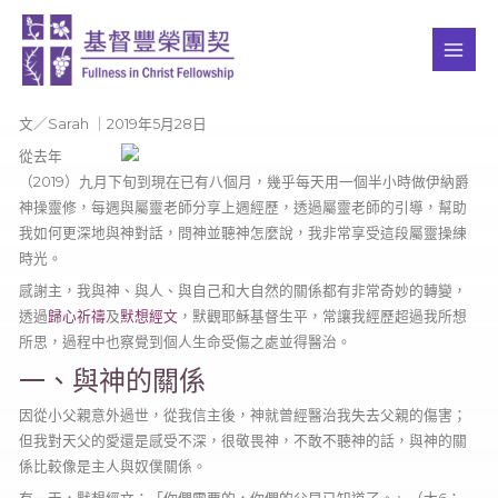
Skip
MAI
to
ME
content
文／Sarah ｜2019年5月28日
從去年
（2019）九月下旬到現在已有八個月，幾乎每天用一個半小時做伊納爵
神操靈修，每週與屬靈老師分享上週經歷，透過屬靈老師的引導，幫助
我如何更深地與神對話，問神並聽神怎麼說，我非常享受這段屬靈操練
時光。
感謝主，我與神、與人、與自己和大自然的關係都有非常奇妙的轉變，
透過
歸心祈禱
及
默想經文
，默觀耶穌基督生平，常讓我經歷超過我所想
所思，過程中也察覺到個人生命受傷之處並得醫治。
一、與神的關係
因從小父親意外過世，從我信主後，神就曾經醫治我失去父親的傷害；
但我對天父的愛還是感受不深，很敬畏神，不敢不聽神的話，與神的關
係比較像是主人與奴僕關係。