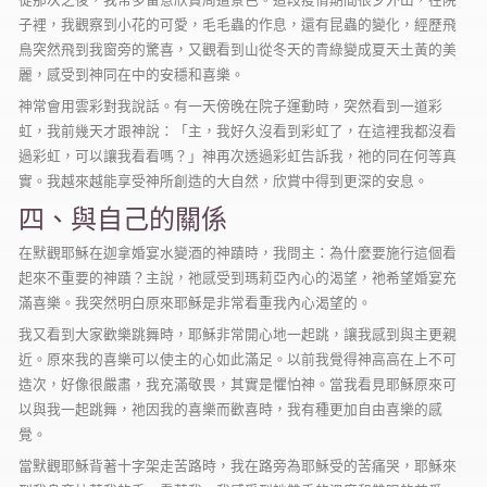
子裡，我觀察到小花的可愛，毛毛蟲的作息，還有昆蟲的變化，經歷飛
鳥突然飛到我窗旁的驚喜，又觀看到山從冬天的青綠變成夏天土黃的美
麗，感受到神同在中的安穩和喜樂。
神常會用雲彩對我說話。有一天傍晚在院子運動時，突然看到一道彩
虹，我前幾天才跟神說：「主，我好久沒看到彩虹了，在這裡我都沒看
過彩虹，可以讓我看看嗎？」神再次透過彩虹告訴我，祂的同在何等真
實。我越來越能享受神所創造的大自然，欣賞中得到更深的安息。
四、與自己的關係
在默觀耶穌在迦拿婚宴水變酒的神蹟時，我問主：為什麼要施行這個看
起來不重要的神蹟？主說，祂感受到瑪莉亞內心的渴望，祂希望婚宴充
滿喜樂。我突然明白原來耶穌是非常看重我內心渴望的。
我又看到大家歡樂跳舞時，耶穌非常開心地一起跳，讓我感到與主更親
近。原來我的喜樂可以使主的心如此滿足。以前我覺得神高高在上不可
造次，好像很嚴肅，我充滿敬畏，其實是懼怕神。當我看見耶穌原來可
以與我一起跳舞，祂因我的喜樂而歡喜時，我有種更加自由喜樂的感
覺。
當默觀耶穌背著十字架走苦路時，我在路旁為耶穌受的苦痛哭，耶穌來