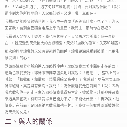
有一天，默想經文：「你們需要的，你們的父早已知道了。」（太6：
8）「父早已知道了」這字句非常觸動我，我問主要對我說什麼？主說：
從小到大你所經歷的，天父都知道。又說：我一直都在。
我想起幼年時父親過世後，我心中一直問「爸爸為什麼不見了？」沒人
回答我。看到自己獨自走路上學的畫面，我問主：那時你在哪裡？
我看到天父在天上哭泣，我也哭起來了。天父再次告訴我：我一直都
在…。我感受到天父極大的安慰和愛，天父知道我的孤單、失落和疑惑。
那次的經歷讓我與天父有更親近的關係，讓我更深感受到被愛，也更能
感受到主的心。
默觀耶穌騎著小驢駒進入耶路撒冷時，耶穌要我牽著小驢駒走在前面，
這角色讓我驚訝。耶穌眼神非常溫柔地對我說：「走吧！ 」當路上的人
喊著：「和撒那，和散那，榮耀歸給至高神！ 」我感到可以為大君王耶
穌牽驢駒，真是與有榮焉。我問主：為什麼選我走在前面？主說：因為
我喜歡和你一起走。主的回答讓我覺得被肯定、被鼓勵。想到神呼召我
來這異國宣教，有時常覺得自己能力不好，不能做什麼，主告訴我，祂
讓我走在前面，是因為祂喜歡我和祂一起走。我從一個奴僕漸漸被轉化
為天父的女兒。
二、與人的關係