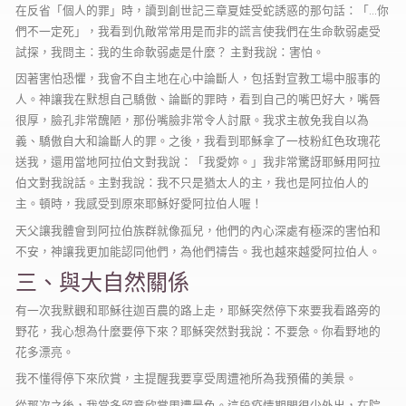
在反省「個人的罪」時，讀到創世記三章夏娃受蛇誘惑的那句話：「…你
們不一定死」，我看到仇敵常常用是而非的謊言使我們在生命軟弱處受
試探，我問主：我的生命軟弱處是什麼？ 主對我說：害怕。
因著害怕恐懼，我會不自主地在心中論斷人，包括對宣教工場中服事的
人。神讓我在默想自己驕傲、論斷的罪時，看到自己的嘴巴好大，嘴唇
很厚，臉孔非常醜陋，那份嘴臉非常令人討厭。我求主赦免我自以為
義、驕傲自大和論斷人的罪。之後，我看到耶穌拿了一枝粉紅色玫瑰花
送我，還用當地阿拉伯文對我說：「我愛妳。」我非常驚訝耶穌用阿拉
伯文對我說話。主對我說：我不只是猶太人的主，我也是阿拉伯人的
主。頓時，我感受到原來耶穌好愛阿拉伯人喔！
天父讓我體會到阿拉伯族群就像孤兒，他們的內心深處有極深的害怕和
不安，神讓我更加能認同他們，為他們禱告。我也越來越愛阿拉伯人。
三、與大自然關係
有一次我默觀和耶穌往迦百農的路上走，耶穌突然停下來要我看路旁的
野花，我心想為什麼要停下來？耶穌突然對我說：不要急。你看野地的
花多漂亮。
我不懂得停下來欣賞，主提醒我要享受周遭祂所為我預備的美景。
從那次之後，我常多留意欣賞周遭景色。這段疫情期間很少外出，在院