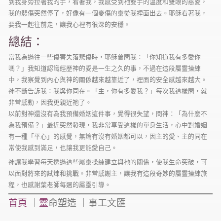
到我身旁拉著我的手，看著我，我感受到祂雙手的溫度和雙眼的慈愛，
我的悲傷突然停了，好像有一個憂傷的靈從我裡面出去。耶穌看著我，
要我一起往前走，讓我心裡有很深的安穩。
總結：
當我為過往一些傷害失落悲傷時，耶穌曾問我：「你知道我有多愛你
嗎？」我知道認識經歷神的愛是一生之久的事，不過在這段屬靈操練
中，我察覺到內心與神的關係越來越靠近了，裡面的安全感越來越大。
神不斷告訴我：我與你同在。「主，你有多愛我？」每次我這樣問，就
非常感動，因我更親近祂了。
以前對神還沒有為我預備婚姻這件事，覺得很失望，問神：「為什麼不
為我預備？」最近突然發現，我非常享受這樣的單身生活，心中對婚姻
有一種「平心」的感覺，無論有沒有婚姻都可以，因主的愛、主的同在
常使我感到滿足，也讓我更能愛自己。
神讓我學習每天透過這些屬靈操練建立與祂的關係，使我生命突破，可
以面對將來的試煉和挑戰。非常感謝主，讓我有這段奇妙的屬靈操練旅
程，也感謝葉老師每週的屬靈引導。
首頁
｜
靈
命塑造 ｜事工文匯