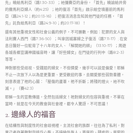
先」曉給馬利亞（路1:30-33）；衪彌賽亞的身份，「首先」䁱諭給井旁
的撒馬利亞婦人（約4:25）；衪的復活「首先」啟示給空墳墓前的馬利
亞（路24:1-12；約20:13-16）；把復活消息告知其他門徒的任務，「首
先」託負給馬利亞（路24:9-10；約20:17-18）！
還有其他重視女性和社會公義的例子，不可勝數，例如：犯罪的女人與
法利賽人西門（路7:36-50）；叫拿因城寡婦之子復活（路7:11-17）; 在安
息日醫好一位駝背了十八年的女人、「解開她的綁」（13:10-17）；周遊
各城各郷宣講神國福音時，讓「好些婦女」在門徒的行列中（路8:2-3）
等等。
神對那些受歧视、受踐踏的婦女，不但憐愛，幾乎可以説是偏愛！耶穌
不止一次放下人以為是更重要、更受歡迎的事，去關愛那些弱勢羣體，
刻意表達了祂的心腸：「壓傷的蘆葦，祂不折斷；將殘的燈火，衪不吹
滅。」（賽42:3）
耶穌一生的宣教傳道，全然包括婦女！祂對婦女的包容與重視，不單在
當時，就是在今天的教會與社會裡，都令人驚訝，不可思議！
2. 邊縁人的福音
在結構性與制度性的社會歧視裡，主流社會的族群，往往為了私利，對
異己者存著敵對與排斥心態，不接納外族人，寄居的、殘疾的、貧窮的