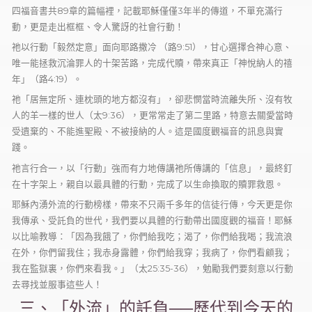
四福音書共89章的篇幅裡，記載耶穌僅僅3年半的傳道，不單充滿行
動，更是走出框框、令人驚訝的社會行動！
祂以行動「毅然定意」面向耶路撒冷 （路9:51），甘心選擇合神心意、
唯一能拯救沉淪罪人的十架苦路，完成代贖，帶來真正「神悅納人的禧
年」（路4:19）。
祂「居無定所、連枕頭的地方都沒有」，卻悲憫當時流離失所、沒有牧
人的羊一樣的世人（太9:36），更常常走了第二里路，特意去關愛當時
受遺棄的、不能進聖殿、不被接納的人。這是國度觀福音的訊息與實
踐。
祂言行合一，以「行動」強而有力地傳講祂所傳講的「信息」，最終釘
在十字架上，親自以最具體的行動，完成了以生命換取的贖罪救恩。
耶穌內湧外流的行動榜樣，帶來不只兩千多年的信徒行傳，今天更是你
我傳承、受託負的世代，我們要以具體的行動帶出國度觀的福音！耶穌
以比喻教導：「因為我餓了，你們給我吃；渴了，你們給我喝；我流浪
在外，你們留我住；我赤身露體，你們給我穿；我病了，你們看顧我；
我在監獄裏，你們來看我。」（太25:35-36），勉勵我們要刻意以行動
去尋找並服事這些人！
三、「外流」的託負──歷代到今天的