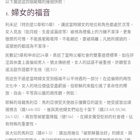
以下展述這四個範疇的幾個快照：
1. 婦女的福音
利未記（特別是12章和15章），講述當時婦女的地位和角色都處於次等，
女人見血（如月經、生産或漏症等）被視為禮儀上的污穢不潔淨，更象
徵罪的可憎，不能進聖殿敬拜，不能親近，要被隔離；凡她所摸過的、
或摸她的都成為不潔淨。
民數記5章和申命記24章，表述了當時父權社會的雙重道德標準，如在奸
淫與休妻上面偏袒男人。猶太傳統裡，女人的話語不被重視，許願誓言
或法庭作證都不生效（民30）。
而這些不過是當時婦女受到極端不公平待遇的一部分！在這偏倚的两性
文化中，女人的地位價值受盡虧損，但耶穌的來臨引進了革命性的釋
放、自由、平等與公義的兩性觀。例如：
耶穌的母親馬利亞：馬利亞領受天使啟示彌賽亞的誕生，她受感發出頌
禱預言（路1:46-55），後與其他婦女們站在十架下（路23:49,55,56;
24:1-12），再到等候聖靈降臨（使1:14），在婦女備受貶抑的社會裡，佔
有特殊的重要性。
抹大拉的馬利亞（路8:1-3）：路加用幾位「被耶穌醫治好」的婦女，與