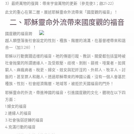
3）最終萬物的復興：帶來宇宙萬物的更新（參見使3；啟21-22）
此文的重心在第二層，展述耶穌靈命外流帶來「國度觀的福音」！
二、耶穌靈命外流帶來國度觀的福音
國度觀的福音跨
越人類墮落後社會設定的性別、種族、階層的鴻溝，在基督裡帶來和諧
合一（加3:28）！
耶穌以行動實踐這樣的福音，祂的傳道行蹤、教訓、關愛都包括當時被
社會抛棄的所謂邊緣人，及受欺壓、歧視、剝削、藐視、唾棄者，如貧
窮人、麻瘋病者、稅吏、婦女、妓女與犯奸淫的、外邦人、牧羊人、討
飯的，甚至罪人和敵人。透過耶穌帶來的神國公義，沒有一個人會基於
種族、性別、社會經濟階層、地域等，被拒於天國福音的門外！
耶穌靈命的外流，帶進神國的福音，引進國度觀的文化，體現在以下四
方面：
1.婦女的福音
2.邊縁人的福音
3.社會強弱逆轉的福音
4.充滿行動的福音