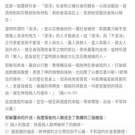
這是一個農耕社會、「潔淨」社會和父權社會的體系，以政治壓迫、經
濟剝削和宗教統制為特點：剝削者高高在上，受剝削受壓迫者無以聊
生。
當時所謂的「潔淨」，是以宗教維持的一種社會條例：耶路撒冷殿宇是
禮儀上潔淨的地方，「潔淨」的人才能進去。這「潔淨」與「不潔淨」
正代表聖潔與不聖潔、男人與女人、義人與罪人、富人與窮人、猶太人
與外邦人、健全者與殘疾者等之間的對比，帶來嚴重的歧視。當時所謂
的「罪人」是指冒犯了當時猶太傳統文化及宗教規條的人。
耶穌到來後，親自以行動、教導觸及每一個按神形象被造的人，打破既
成群體與階層，表達了神的憐憫與接納，也回應了以賽亞書61章1-3節預
告的使命：「主的靈在我身上，因為衪用膏膏我，叫我傳福音給貧窮的
人；差遣我報告：被擄的得釋放，瞎眼的得看見，叫那受壓制的得自
由，報告神悅納人的禧年。」（路4:16-19）
這是國度的福音，宣告一個全新國度的來臨，帶來釋放、自由、平等與
公義！
耶穌靈命的外流，為墮落後的人類成全了救贖的三個層面：
1）個人的救恩：恢復個人跟神破碎了的關係。
2）國度觀的福音：將神國的文化帶回到不公義、不和諧的社會羣體裡。