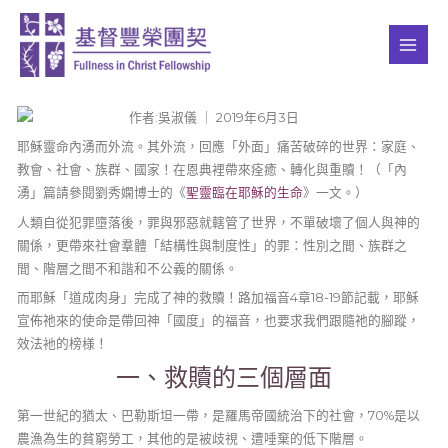
Skip
MAI
to
ME
content
作者:吳淑儀 ｜ 2019年6月3日
耶穌靈命內湧而外流。其外流，回應「外面」痛苦破碎的世界：家庭、
教會、社會、族群、國家！在恩典裡帶來痊癒、轉化與重贖！（「內
湧」篇請參閱劉秀嫻博士的《
聖靈臨在耶穌的生命
》一文。）
人類自從犯罪墮落後，罪與邪惡就轄管了世界，不單破壞了個人與神的
關係，更帶來社會羣體「結構性與制度性」的罪：性別之間、族群之
間、階層之間不和諧和不公義的關係。
而耶穌「道成肉身」完成了神的救贖！路加福音4章18-19節記載，耶穌
宣佈祂來的使命是帶回神「國度」的福音，也要求我們跟隨祂的腳蹤，
效法衪的榜様！
一、救贖的三個層面
第一世紀的猶太、巴勒斯坦一帶，是羅馬帝國統治下的社會，70%是以
農漁為生的貧窮勞工，其他的是被歧視、遭唾棄的低下階層。