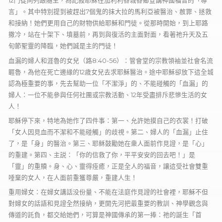
12門徒同列跟隨主，為記敍耶穌往加利利各城各鄉宣講神國福音的「導
言」。其中特別提到被趕出7個鬼的抹大拉的馬利亞被醫治、赦罪、拯救
和接納！她們更用自己的財物供給耶穌和門徒。從那時開始，到上耶路
撒冷，站在十架下、墳墓前，再到與復活的主面對面，看著祂升天及五
旬節聖靈的降臨，她們誠是主的門徒！
血漏的婦人和涯魯的女兒（路8:40-56）：管會堂的宗教領袖並社會名流
睚魯，為他在死亡邊緣的12歳女兒去求耶穌醫治。途中耶穌卻放下這全城
認為極重要的事，先去幫助一位「不潔淨」的、不能碰觸的「血漏」的
婦人：一位不能參與任何社團或宗教活動、12年受盡排斥悲慘生活的女
人！
耶穌停下來，特地為她作了四件事：第一、允許她摸自己的衣裳！打破
「女人因見血而不潔和不能碰觸」的歧視。第二、婦人的「血漏」止住
了，是「身」的醫治。第三、耶稣鼓勵她在衆人面前作見證，是「心」
的重建。第四、主説：「你的信救了你，平平安安的回去吧！」是
「靈」的重贖。身、心、靈得痊癒，正是全人的福音，讓這受社會雙重
唾棄的女人，在人面前重獲尊嚴，重建人生！
重用婦女：在婦女講話没份量、不能在法庭作見證的社會裡，耶穌不但
對婦女的話語和見證全然接納，更開先河把最重要的教訓、神學觀念與
傳道的託負，都交給她們，可算是神國傳承的第一捧：祂的誕生「首