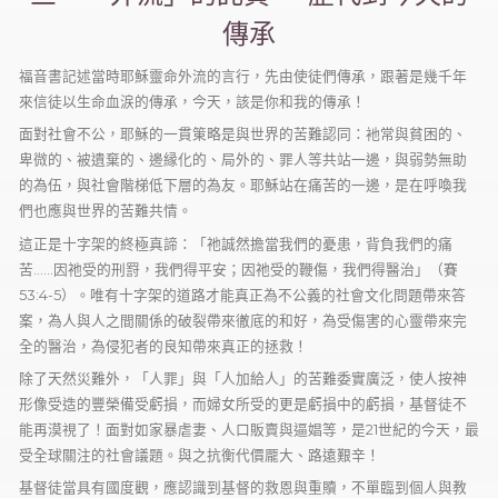
傳承
福音書記述當時耶穌靈命外流的言行，先由使徒們傳承，跟著是幾千年
來信徒以生命血涙的傳承，今天，該是你和我的傳承！
面對社會不公，耶穌的一貫䇿略是與世界的苦難認同：衪常與貧困的、
卑微的、被遺棄的、邊縁化的、局外的、罪人等共站一邊，與弱勢無助
的為伍，與社會階梯低下層的為友。耶穌站在痛苦的一邊，是在呼喚我
們也應與世界的苦難共情。
這正是十字架的終極真諦：「祂誠然擔當我們的憂患，背負我們的痛
苦……因祂受的刑罸，我們得平安；因祂受的鞭傷，我們得醫治」（賽
53:4-5）。唯有十字架的道路才能真正為不公義的社會文化問題帶來答
案，為人與人之間關係的破裂帶來徹底的和好，為受傷害的心靈帶來完
全的醫治，為侵犯者的良知帶來真正的拯救！
除了天然災難外，「人罪」與「人加給人」的苦難委實廣泛，使人按神
形像受造的豐榮備受虧損，而婦女所受的更是虧損中的虧損，基督徒不
能再漠視了！面對如家暴虐妻、人口販賣與逼娼等，是21世紀的今天，最
受全球關注的社會議題。與之抗衡代價龎大、路遠艱辛！
基督徒當具有國度觀，應認識到基督的救恩與重贖，不單臨到個人與教