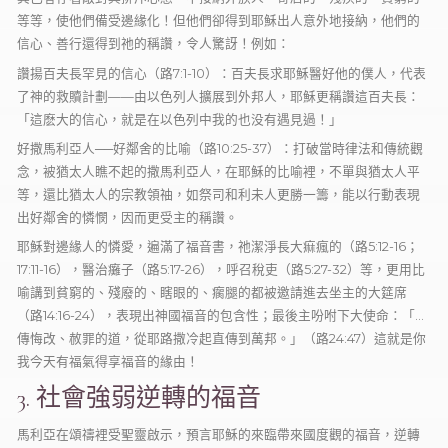
等等，使他們備受邊緣化！但他們卻得到耶穌出人意外地接納，他們的
信心、善行還得到祂的稱讚，令人驚訝！例如：
讚揚百夫長罕見的信心（路7:1-10）：百夫長求耶穌醫好他的僕人，代表
了神的救贖計劃——由以色列人擴展到外邦人，耶穌更稱讚這百夫長：
「這麽大的信心，就是在以色列中我的也没有遇見過！」
好撒馬利亞人──好鄰舍的比喻（路10:25-37）：打破當時律法和傳統觀
念，被猶太人瞧不起的撒馬利亞人，在耶穌的比喻裡，不單與猶太人平
等，還比猶太人的宗教領䄂，如祭司和利未人更勝一籌，能以行動表現
出好鄰舍的憐憫，因而更受主的稱讚。
耶穌對邊緣人的憐愛，遍滿了福音書，祂潔淨長大痲瘋的（路5:12-16；
17:11-16），醫治癱子（路5:17-26），呼召稅吏（路5:27-32）等，更用比
喻講到貧窮的、殘廢的、瞎眼的、瘸腿的都被邀請進去坐主的大筵席
（路14:16-24），表現出神國福音的包含性；最後主吩咐下大使命：「…
傳悔改、赦罪的道，從耶路撒冷起直傳到萬邦。」（路24:47）這就是你
我今天有福氣得享福音的緣由！
3. 社會強弱逆轉的福音
馬利亞在頌禱裡受聖靈啟示，預言耶穌的來臨帶來國度觀的福音，逆轉