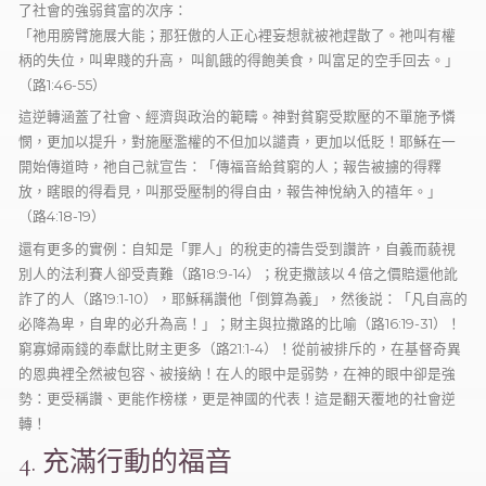
了社會的強弱貧富的次序：
「祂用膀臂施展大能；那狂傲的人正心裡妄想就被祂趕㪚了。祂叫有權
柄的失位，叫卑賤的升高， 叫飢餓的得飽美食，叫富足的空手回去。」
（路1:46-55）
這逆轉涵蓋了社會、經濟與政治的範疇。神對貧窮受欺壓的不單施予憐
憫，更加以提升，對施壓濫權的不但加以譴責，更加以低貶！耶穌在一
開始傳道時，祂自己就宣告：「傳福音給貧窮的人；報告被擄的得釋
放，瞎眼的得看見，叫那受壓制的得自由，報告神悅納入的禧年。」
（路4:18-19）
還有更多的實例：自知是「罪人」的稅吏的禱告受到讚許，自義而藐視
別人的法利賽人卻受責難（路18:9-14）；稅吏撒該以４倍之價賠還他訛
詐了的人（路19:1-10），耶穌稱讚他「倒算為義」，然後説：「凡自高的
必降為卑，自卑的必升為高！」；財主與拉撒路的比喻（路16:19-31）！
窮寡婦兩錢的奉獻比財主更多（路21:1-4）！從前被排斥的，在基督奇異
的恩典裡全然被包容、被接納！在人的眼中是弱勢，在神的眼中卻是強
勢：更受稱讚、更能作榜樣，更是神國的代表！這是翻天覆地的社會逆
轉！
4. 充滿行動的福音