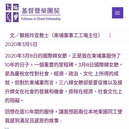
Skip
MAI
to
ME
content
文／蔡婉玲宣教士（柬埔寨事工工塲主任） ｜
2020年3月5日
2020年3月8日的國際婦女節，正是我在柬埔寨服侍了
10年的日子，一個重要的里程碑。3月8日國際婦女節，
是為慶祝女性對社會、經濟、政治、文化 上所得的成
就，但對於柬埔寨而言，三八婦女節卻是要促進以及提
升婦女在社會的發展和機會，排除在經濟、社會文化上
的阻礙。
回想在這10年間的服侍，讓我想起兩位本地柬國同工使
我感到滿足且感恩的故事﹕