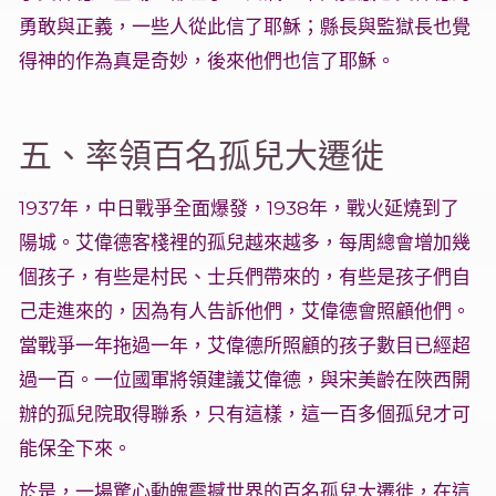
勇敢與正義，一些人從此信了耶穌；縣長與監獄長也覺
得神的作為真是奇妙，後來他們也信了耶穌。
五、率領百名孤兒大遷徙
1937年，中日戰爭全面爆發，1938年，戰火延燒到了
陽城。艾偉德客棧裡的孤兒越來越多，每周總會增加幾
個孩子，有些是村民、士兵們帶來的，有些是孩子們自
己走進來的，因為有人告訴他們，艾偉德會照顧他們。
當戰爭一年拖過一年，艾偉德所照顧的孩子數目已經超
過一百。一位國軍將領建議艾偉德，與宋美齡在陜西開
辦的孤兒院取得聯系，只有這樣，這一百多個孤兒才可
能保全下來。
於是，一場驚心動魄震撼世界的百名孤兒大遷徙，在這