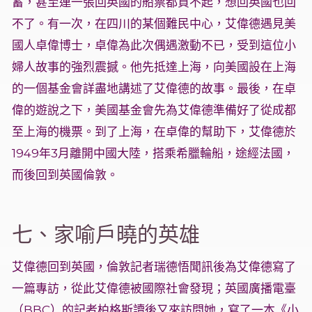
蓄，甚至連一張回英國的船票都買不起，想回英國也回
不了。有一次，在四川的某個難民中心，艾偉德遇見美
國人卓偉博士，卓偉為此次偶遇激動不已，受到這位小
婦人故事的強烈震撼。他先抵達上海，向美國設在上海
的一個基金會詳盡地講述了艾偉德的故事。最後，在卓
偉的遊說之下，美國基金會先為艾偉德準備好了從成都
至上海的機票。到了上海，在卓偉的幫助下，艾偉德於
1949年3月離開中國大陸，搭乘希臘輪船，途經法國，
而後回到英國倫敦。
七、家喻戶曉的英雄
艾偉德回到英國，倫敦記者瑞德悟聞訊後為艾偉德寫了
一篇專訪，從此艾偉德被國際社會發現；英國廣播電臺
（BBC）的記者柏格斯讀後又來訪問她，寫了一本《小