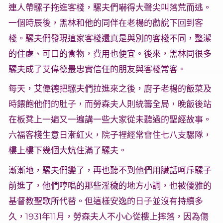
連人帶騾子拖進客棧，騾夫們嚇得大聲尖叫落荒而逃。
一個時辰後，黑林和他的同伴在老楊的勸說下回到客
棧。騾夫們發現這家客棧還真是與別的客棧不同，整潔
的住處、可口的食物，費用也便宜。後來，黑林同很多
騾夫成了艾偉德最忠實信任的朋友與客棧常客。
每天，艾偉德把騾夫們拉進來之後，廚子老楊的飯菜及
時餵飽他們的肚子，而勞森夫人則統籌全局，晚飯後站
在板凳上一遍又一遍講一些大家從未聽過的聖經故事。
六福客棧生意日漸紅火，院子裡經常會住七八支騾隊，
樓上樓下幾個大炕住滿了騾夫。
漸漸地，騾夫們變了，再也聽不到他們用臟話呵斥騾子
前進了，他們哼唱的那些淫穢的地方小調，也被優雅的
基督教聖歌所代替。但這樣安逸的日子並沒有持續多
久，1931年11月，勞森夫人不小心從樓上摔落，因為傷