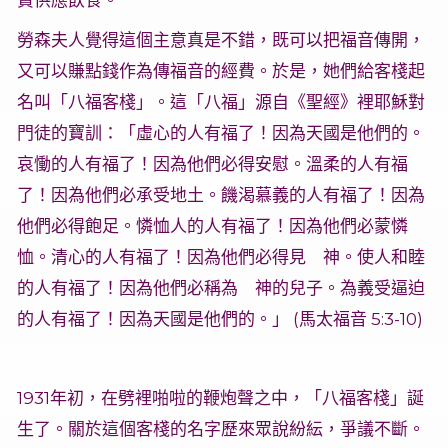
責供應飲食。
勞森夫人覺得這個主意真是不錯，既可以把福音傳開，
又可以賺點錢作為傳福音的經費。於是，她們給客棧起
名叫「八福客棧」。這「八福」源自《聖經》裡耶穌對
門徒的寶訓：「虛心的人有福了！因為天國是他們的。
哀慟的人有福了！因為他們必得安慰。溫柔的人有福
了！因為他們必承受地土。饑渴慕義的人有福了！因為
他們必得飽足。憐恤人的人有福了！因為他們必蒙憐
恤。清心的人有福了！因為他們必得見 神。使人和睦
的人有福了！因為他們必稱為 神的兒子。為義受逼迫
的人有福了！因為天國是他們的。」 (馬太福音 5:3-10)
1931年初，在劈裡啪啦的鞭炮聲之中，「八福客棧」誕
生了。關於這個客棧的名字歷來眾說紛紜，爭議不斷。