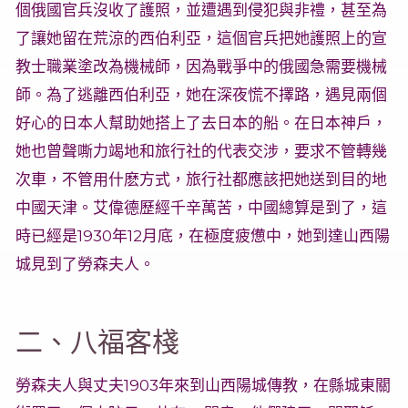
個俄國官兵沒收了護照，並遭遇到侵犯與非禮，甚至為
了讓她留在荒涼的西伯利亞，這個官兵把她護照上的宣
教士職業塗改為機械師，因為戰爭中的俄國急需要機械
師。為了逃離西伯利亞，她在深夜慌不擇路，遇見兩個
好心的日本人幫助她搭上了去日本的船。在日本神戶，
她也曾聲嘶力竭地和旅行社的代表交涉，要求不管轉幾
次車，不管用什麽方式，旅行社都應該把她送到目的地
中國天津。艾偉德歷經千辛萬苦，中國總算是到了，這
時已經是1930年12月底，在極度疲憊中，她到達山西陽
城見到了勞森夫人。
二、八福客棧
勞森夫人與丈夫1903年來到山西陽城傳教，在縣城東關