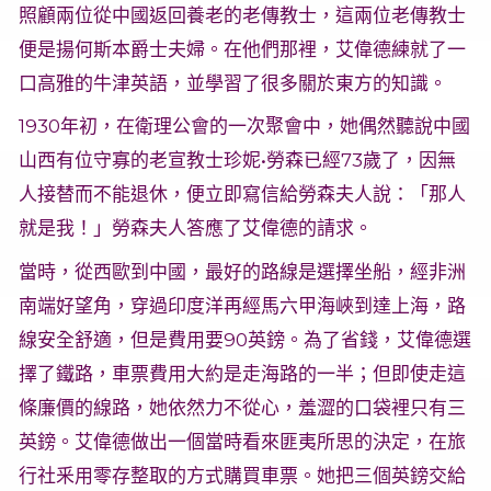
照顧兩位從中國返回養老的老傳教士，這兩位老傳教士
便是揚何斯本爵士夫婦。在他們那裡，艾偉德練就了一
口高雅的牛津英語，並學習了很多關於東方的知識。
1930年初，在衛理公會的一次聚會中，她偶然聽說中國
山西有位守寡的老宣教士珍妮•勞森已經73歲了，因無
人接替而不能退休，便立即寫信給勞森夫人說：「那人
就是我！」勞森夫人答應了艾偉德的請求。
當時，從西歐到中國，最好的路線是選擇坐船，經非洲
南端好望角，穿過印度洋再經馬六甲海峽到達上海，路
線安全舒適，但是費用要90英鎊。為了省錢，艾偉德選
擇了鐵路，車票費用大約是走海路的一半；但即使走這
條廉價的線路，她依然力不從心，羞澀的口袋裡只有三
英鎊。艾偉德做出一個當時看來匪夷所思的決定，在旅
行社釆用零存整取的方式購買車票。她把三個英鎊交給