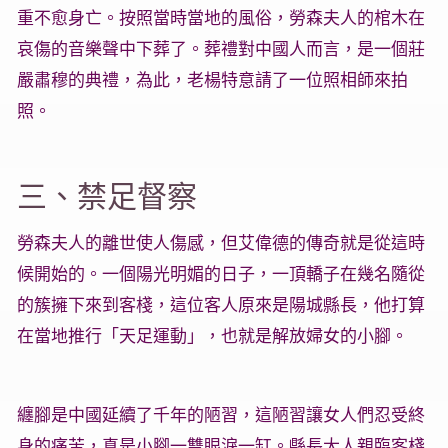
重不愈身亡。按照當時當地的風俗，勞森夫人的棺木在
哀傷的音樂聲中下葬了。葬禮對中國人而言，是一個莊
嚴肅穆的典禮，為此，老楊特意請了一位照相師來拍
照。
三、禁足督察
勞森夫人的離世使人傷感，但艾偉德的傳奇就是從這時
候開始的。一個陽光明媚的日子，一頂轎子在幾名隨從
的簇擁下來到客棧，這位客人原來是陽城縣長，他打算
在當地推行「天足運動」，也就是解放婦女的小腳。
纏腳是中國延續了千年的陋習，這陋習讓女人們忍受終
身的痛苦，真是小腳一雙眼淚一缸。縣長大人親臨客棧