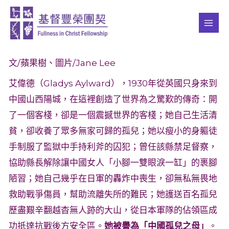
Skip
MAI
to
ME
content
文/蘋果樹、圖片/Jane Lee
艾偉德（Gladys Aylward），1930年從英國只身來到
中國山西陽城，在這裡創造了世界為之驚歎的傳奇：開
了一個客棧，卻是一個震撼世界的客棧；她自己生活清
貧，卻收養了眾多無家可歸的孤兒；她以瘦小的身軀徒
手制服了監獄中手持利斧的囚犯；曾任該縣禁足督察，
協助縣長解除讓中國女人「小腳一雙眼淚一缸」的裹腳
陋習；她自己幾乎在日軍的轟炸中喪生，卻無私無畏地
救助戰爭傷員，幫助流離失所的難民；她護送百名孤兒
歷盡艱辛翻越杳無人跡的大山，從日本軍隊的佔領區成
功抵達抗戰後方安全區。
她被譽為「中國孤兒之母」
。