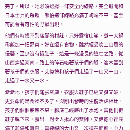
完了。所以，她必須選擇一條安全的線路，完全避開和
日本士兵的邂逅，哪怕這條線路充滿了崎嶇不平，甚至
可能會有可怕的野獸出現。
他們有時找不到落腳的村莊，只好露宿山嶺，煮一大鍋
稀飯加一把野菜。好在還有食物，雖然經受晚上山風的
侵襲，至少沒有餓肚子。這是一條漫長的逃亡之路，從
山西穿過河南，路上的碎石咯著孩子們的腳，灌木叢刮
著孩子們的衣服。艾偉德和孩子們走過了一山又一山，
走過了一水又一水。
漸漸地，孩子們滿臉灰塵，衣服與鞋子已經又臟又破，
更要命的是食物不多了。與剛出發時的生龍活虎相比，
孩子們個個疲憊不堪，腳底已經磨出了水泡。當他們把
鞋子脫下來，露出一對令人揪心的雙腳，艾偉德心裡充
滿了悲傷和無奈；當連綿的大山又一次擋在面前，心力