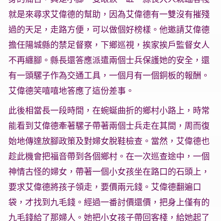
就是來尋求艾偉德的幫助，因為艾偉德有一雙沒有摧殘
過的天足，走路方便，可以做個好榜樣。他邀請艾偉德
擔任陽城縣的禁足督察，下鄉巡視，挨家挨戶監督女人
不再纏腳。縣長還答應派遣兩個士兵保護她的安全，還
有一頭騾子作為交通工具，一個月有一個銅板的報酬。
艾偉德笑嘻嘻地答應了這份差事。
此後相當長一段時間，在蜿蜒曲折的鄉村小路上，時常
能看到艾偉德牽著騾子帶著兩個士兵走在其間，周而復
始地傳達放腳政策及對婦女脫鞋檢查。當然，艾偉德也
趁此機會把福音帶到各個鄉村。在一次巡查途中，一個
神情古怪的婦女，帶著一個小女孩坐在路口的石頭上，
要求艾偉德將孩子領走，要價兩元錢。艾偉德翻遍口
袋，才找到九毛錢。經過一番討價還價，把身上僅有的
九毛錢給了那婦人。她把小女孩子帶回客棧，給她起了