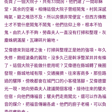
街買了一個大院子，共有33間房，他們建了一間耶穌
堂，其余的空著。相傳這個大院子曾經鬧鬼，村民深感
晦氣，避之唯恐不及，所以房價非常便宜。但西方傳教
士才不管什麽鬧鬼不鬧鬼，他們信仰上帝，根本不怕
鬼。由於人手不夠，勞森夫人一直沒有打掃和整理，灰
塵蛛網滿屋，瓦礫碎片遍地。
艾偉德來到這裡之後，打掃與整理正是她的強項。年久
失修，飽經滄桑的舊院，沒多久己是幹凈整潔井井有條
了。這個大院子能做什麽用呢？艾偉德在縣城轉了幾圈
發現，縣城地域有限、交通擁擠、往來客商多，那些路
過的騾隊，傍晚都會在城門口的小客棧落腳。艾偉德靈
光一現，她向勞森夫人建議開個客棧，接待往來的騾夫
住宿，向他們傳福音；騾夫們走南闖北，還可以作為福
音的媒介，把福音傳遍各處。他們的廚子老楊，可以負