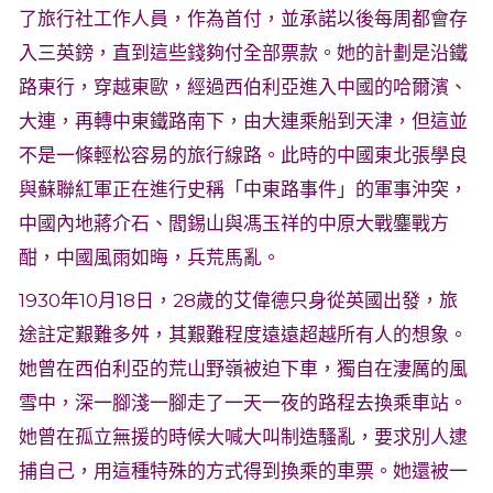
了旅行社工作人員，作為首付，並承諾以後每周都會存
入三英鎊，直到這些錢夠付全部票款。她的計劃是沿鐵
路東行，穿越東歐，經過西伯利亞進入中國的哈爾濱、
大連，再轉中東鐵路南下，由大連乘船到天津，但這並
不是一條輕松容易的旅行線路。此時的中國東北張學良
與蘇聯紅軍正在進行史稱「中東路事件」的軍事沖突，
中國內地蔣介石、閻錫山與馮玉祥的中原大戰鏖戰方
酣，中國風雨如晦，兵荒馬亂。
1930年10月18日，28歲的艾偉德只身從英國出發，旅
途註定艱難多舛，其艱難程度遠遠超越所有人的想象。
她曾在西伯利亞的荒山野嶺被迫下車，獨自在淒厲的風
雪中，深一腳淺一腳走了一天一夜的路程去換乘車站。
她曾在孤立無援的時候大喊大叫制造騷亂，要求別人逮
捕自己，用這種特殊的方式得到換乘的車票。她還被一