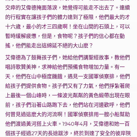
交瘁的艾偉德掩面落淚，她覺得可能走不出去了。連續
的行程實在讓孩子們的體力達到了極限，他們最大的才
十六歲，最小的才三四歲啊！坐在山間的石頭上，可以
暫時緩解疲憊，但是，食物呢？孩子們的信心都在動
搖，他們能走出這綿延不絕的大山麽？
艾偉德為了鼓舞孩子們，她給他們講聖經故事，教他們
唱詩歌贊美神，求神給他們預備食物增加力量。有一
天，他們在山中極度饑餓，遇見一支國軍偵察排，他們
給孩子們提供食物。孩子們又有了力氣，他們掙紮著爬
上最後一個山峰時，一條波光粼粼的黃色緞帶出現在眼
前，孩子們沿著山路跑下去，他們站在河邊歡呼，他們
何曾見過這麽大的河流啊！國軍偵察排用一艘小船幫助
他們渡過黃河搭上火車。1940年4月，艾偉德和她一百
個孩子經過27天的長途跋涉，終於到達了安全的彼岸陜