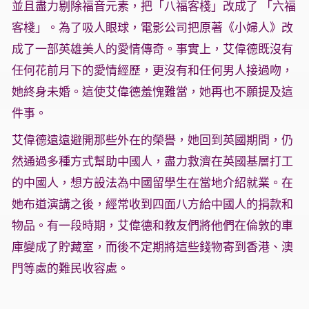
並且盡力剔除福音元素，把「八福客棧」改成了 「六福
客棧」。為了吸人眼球，電影公司把原著《小婦人》改
成了一部英雄美人的愛情傳奇。事實上，艾偉德既沒有
任何花前月下的愛情經歷，更沒有和任何男人接過吻，
她終身未婚。這使艾偉德羞愧難當，她再也不願提及這
件事。
艾偉德遠遠避開那些外在的榮譽，她回到英國期間，仍
然通過多種方式幫助中國人，盡力救濟在英國基層打工
的中國人，想方設法為中國留學生在當地介紹就業。在
她布道演講之後，經常收到四面八方給中國人的捐款和
物品。有一段時期，艾偉德和教友們將他們在倫敦的車
庫變成了貯藏室，而後不定期將這些錢物寄到香港、澳
門等處的難民收容處。