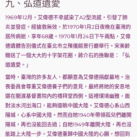
九、弘道遺愛
1969年12月，艾偉德不幸感染了A2型流感，引發了肺
炎並發症。經搶救無效，於1970年1月2日夜晚在臺灣的
居所病逝，享年68歲。1970年1月24日下午兩點，艾偉
德遺體告別儀式在臺北市立殯儀館景行廳舉行。宋美齡
贈送了一個大大的十字架花圈，蔣介石的挽聯是：「弘
道遺愛。」
當時，臺灣的許多友人，都願意為艾偉德捐獻墓地。治
喪委員會尊重艾偉德養子們的意見，最終將她的安息地
選在關渡基督書院內的禮拜堂西側。這裡環境幽雅，面
對淡水河出海口，能夠遠眺中國大陸。艾偉德心系山西
陽城，心系中國大陸。然而自她1940年帶領孤兒們離開
陽城，再也沒能回去過；自她1949年離開大陸，再也沒
能踏上大陸一步。艾偉德重歸中國大陸的心願，想回到