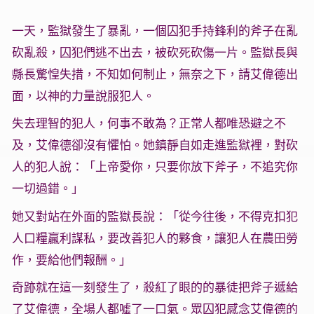
一天，監獄發生了暴亂，一個囚犯手持鋒利的斧子在亂
砍亂殺，囚犯們逃不出去，被砍死砍傷一片。監獄長與
縣長驚惶失措，不知如何制止，無奈之下，請艾偉德出
面，以神的力量說服犯人。
失去理智的犯人，何事不敢為？正常人都唯恐避之不
及，艾偉德卻沒有懼怕。她鎮靜自如走進監獄裡，對砍
人的犯人說：「上帝愛你，只要你放下斧子，不追究你
一切過錯。」
她又對站在外面的監獄長說：「從今往後，不得克扣犯
人口糧贏利謀私，要改善犯人的夥食，讓犯人在農田勞
作，要給他們報酬。」
奇跡就在這一刻發生了，殺紅了眼的的暴徒把斧子遞給
了艾偉德，全場人都噓了一口氣。眾囚犯感念艾偉德的