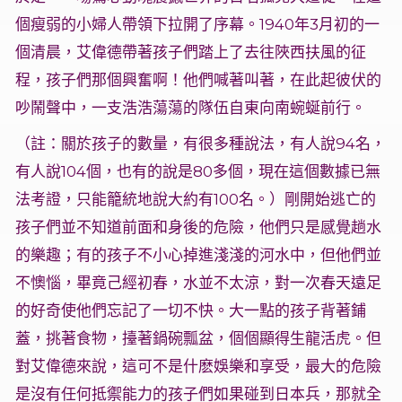
個瘦弱的小婦人帶領下拉開了序幕。1940年3月初的一
個清晨，艾偉德帶著孩子們踏上了去往陜西扶風的征
程，孩子們那個興奮啊！他們喊著叫著，在此起彼伏的
吵鬧聲中，一支浩浩蕩蕩的隊伍自東向南蜿蜒前行。
（註：關於孩子的數量，有很多種說法，有人說94名，
有人說104個，也有的說是80多個，現在這個數據已無
法考證，只能籠統地說大約有100名。）剛開始逃亡的
孩子們並不知道前面和身後的危險，他們只是感覺趟水
的樂趣；有的孩子不小心掉進淺淺的河水中，但他們並
不懊惱，畢竟己經初春，水並不太涼，對一次春天遠足
的好奇使他們忘記了一切不快。大一點的孩子背著鋪
蓋，挑著食物，擡著鍋碗瓢盆，個個顯得生龍活虎。但
對艾偉德來說，這可不是什麽娛樂和享受，最大的危險
是沒有任何抵禦能力的孩子們如果碰到日本兵，那就全