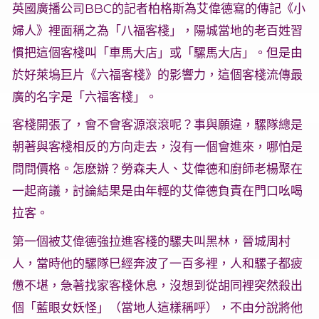
英國廣播公司BBC的記者柏格斯為艾偉德寫的傳記《小
婦人》裡面稱之為「八福客棧」，陽城當地的老百姓習
慣把這個客棧叫「車馬大店」或「騾馬大店」。但是由
於好萊塢巨片《六福客棧》的影響力，這個客棧流傳最
廣的名字是「六福客棧」。
客棧開張了，會不會客源滾滾呢？事與願違，騾隊總是
朝著與客棧相反的方向走去，沒有一個會進來，哪怕是
問問價格。怎麽辦？勞森夫人、艾偉德和廚師老楊聚在
一起商議，討論結果是由年輕的艾偉德負責在門口吆喝
拉客。
第一個被艾偉德強拉進客棧的騾夫叫黑林，晉城周村
人，當時他的騾隊巳經奔波了一百多裡，人和騾子都疲
憊不堪，急著找家客棧休息，沒想到從胡同裡突然殺出
個「藍眼女妖怪」（當地人這樣稱呼），不由分說將他