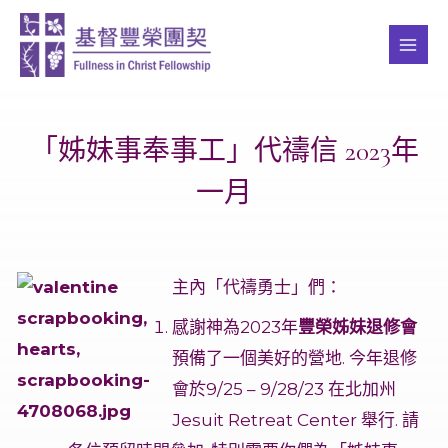
Skip
MAI
to
ME
content
「姊妹事奉事工」代禱信 2023年
一月
主內「代禱勇士」們：
感謝神為2023年
豐榮姊妹退修會
預備了一個美好的營地. 今年退修
會於9/25 – 9/28/23 在北加州
Jesuit Retreat Center 舉行. 請