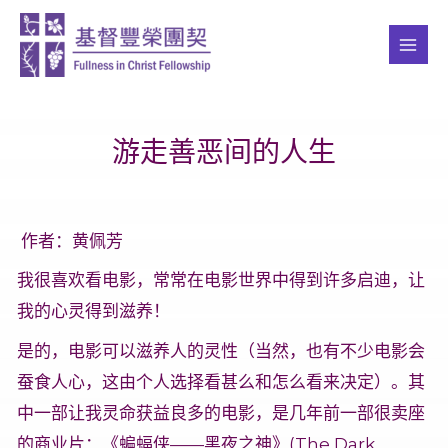
跳
MAI
至
ME
内
容
游走善恶间的人生
作者：黄佩芳
我很喜欢看电影，常常在电影世界中得到许多启迪，让
我的心灵得到滋养！
是的，电影可以滋养人的灵性（当然，也有不少电影会
蚕食人心，这由个人选择看甚么和怎么看来决定）。其
中一部让我灵命获益良多的电影，是几年前一部很卖座
的商业片：《蝙蝠侠——黑夜之神》(The Dark