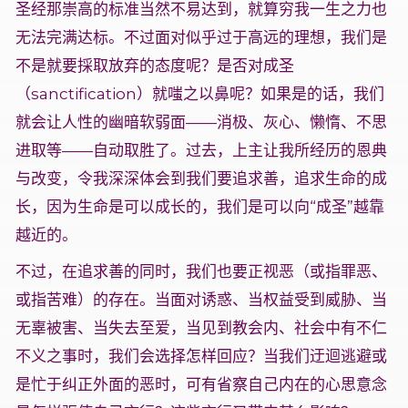
圣经那崇高的标准当然不易达到，就算穷我一生之力也
无法完满达标。不过面对似乎过于高远的理想，我们是
不是就要採取放弃的态度呢？是否对成圣
（sanctification）就嗤之以鼻呢？如果是的话，我们
就会让人性的幽暗软弱面——消极、灰心、懒惰、不思
进取等——自动取胜了。过去，上主让我所经历的恩典
与改变，令我深深体会到我们要追求善，追求生命的成
长，因为生命是可以成长的，我们是可以向“成圣”越靠
越近的。
不过，在追求善的同时，我们也要正视恶（或指罪恶、
或指苦难）的存在。当面对诱惑、当权益受到威胁、当
无辜被害、当失去至爱，当见到教会内、社会中有不仁
不义之事时，我们会选择怎样回应？当我们迂迴逃避或
是忙于纠正外面的恶时，可有省察自己内在的心思意念