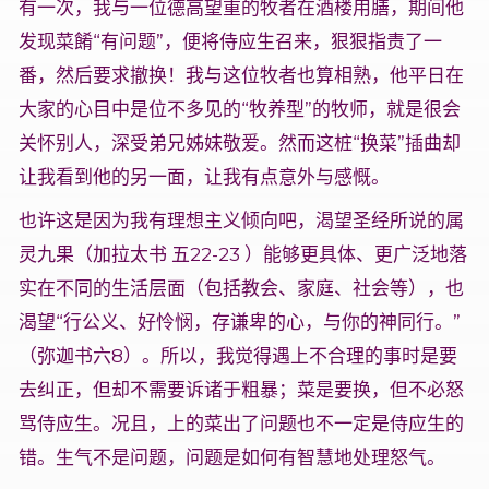
有一次，我与一位德高望重的牧者在酒楼用膳，期间他
发现菜餚“有问题”，便将侍应生召来，狠狠指责了一
番，然后要求撤换！我与这位牧者也算相熟，他平日在
大家的心目中是位不多见的“牧养型”的牧师，就是很会
关怀别人，深受弟兄姊妹敬爱。然而这桩“换菜”插曲却
让我看到他的另一面，让我有点意外与感慨。
也许这是因为我有理想主义倾向吧，渴望圣经所说的属
灵九果（加拉太书 五22-23 ）能够更具体、更广泛地落
实在不同的生活层面（包括教会、家庭、社会等），也
渴望“行公义、好怜悯，存谦卑的心，与你的神同行。”
（弥迦书六8）。所以，我觉得遇上不合理的事时是要
去纠正，但却不需要诉诸于粗暴；菜是要换，但不必怒
骂侍应生。况且，上的菜出了问题也不一定是侍应生的
错。生气不是问题，问题是如何有智慧地处理怒气。