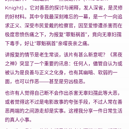
Knight) 。它对善恶的探讨与阐释，发人深省，是灵修
的好材料。其中令我最深刻难忘的一幕，是一个一向追
求正义、深受市民爱戴的检察官，因至爱惨遭杀害而在
极度悲愤伤痛之下，为报复“罪魁祸首”，竟向无辜妇孺
下毒手，好让“罪魁祸首”亲嚐丧亲之痛。
讲报复的情节是老生常谈，该片有甚么新意呢？《黑夜
之神》突显了一个重要的讯息：任何人，儘管自认为或
被认为是良善与正义之化身，也有其幽暗、软弱的一
面，也可以作恶——甚至是穷凶极恶。
也许有人觉得自己断不会作出杀害无辜妇孺此等大恶，
或者觉得这不过是电影故事的夸张手段，不过人常在善
恶两端的之间游走却是实事。这裡我分享一件日常生活
的真人小事。