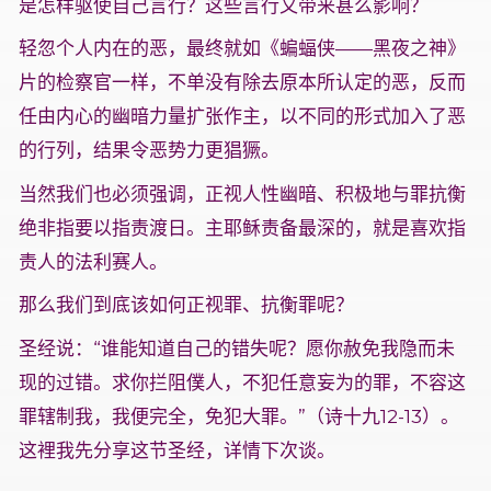
是怎样驱使自己言行？这些言行又带来甚么影响？
轻忽个人内在的恶，最终就如《蝙蝠侠——黑夜之神》
片的检察官一样，不单没有除去原本所认定的恶，反而
任由内心的幽暗力量扩张作主，以不同的形式加入了恶
的行列，结果令恶势力更猖獗。
当然我们也必须强调，正视人性幽暗、积极地与罪抗衡
绝非指要以指责渡日。主耶稣责备最深的，就是喜欢指
责人的法利赛人。
那么我们到底该如何正视罪、抗衡罪呢？
圣经说：“谁能知道自己的错失呢？愿你赦免我隐而未
现的过错。求你拦阻僕人，不犯任意妄为的罪，不容这
罪辖制我，我便完全，免犯大罪。”（诗十九12-13）。
这裡我先分享这节圣经，详情下次谈。