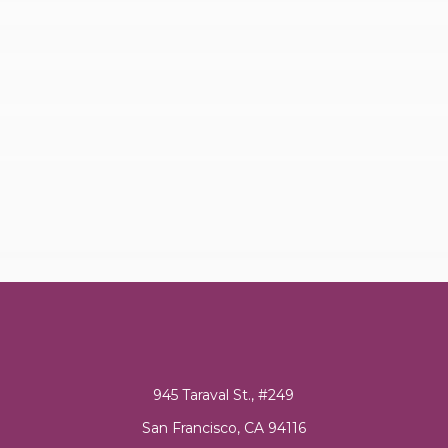
945 Taraval St., #249
San Francisco, CA 94116